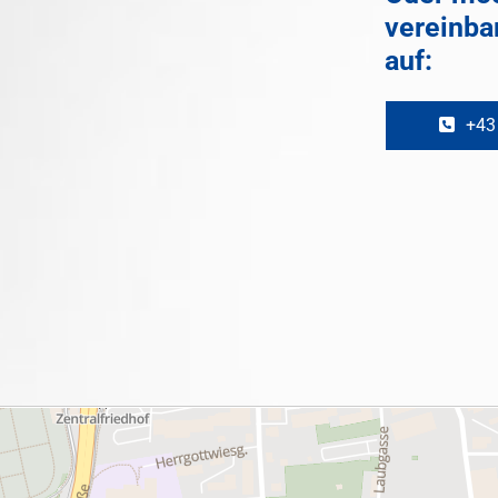
vereinba
auf:
+43