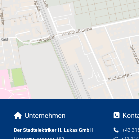
Unternehmen
Konta


Der Stadtelektriker H. Lukas GmbH
+43 31
