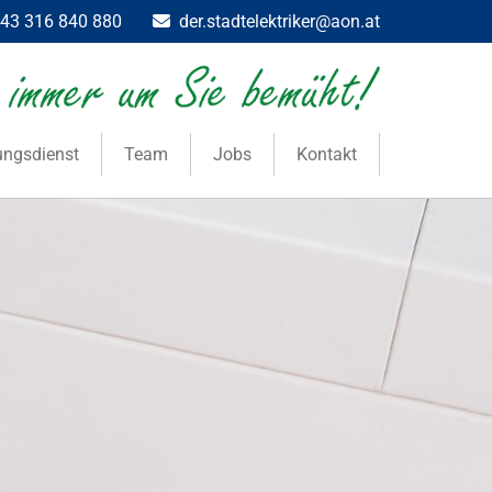
43 316 840 880
der.stadtelektriker@aon.at

ungsdienst
Team
Jobs
Kontakt