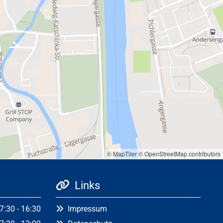
© MapTiler
© OpenStreetMap contributors
Links

7:30 - 16:30
Impressum
