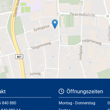
kt
Öffnungszeiten

6 840 880
Montag - Donnerstag
0